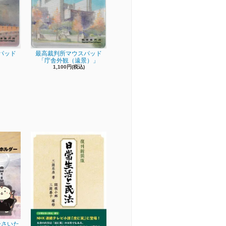
パッド
最高裁判所マウスパッド
「庁舎外観（遠景）」
1,100円(税込)
ーさいた