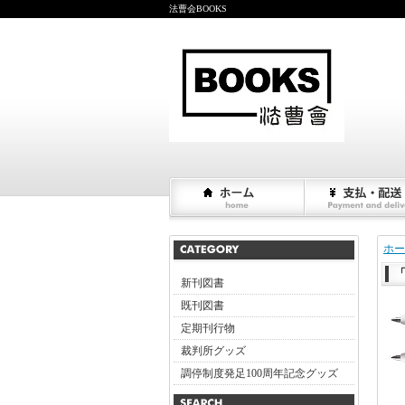
法曹会BOOKS
ホー
新刊図書
既刊図書
定期刊行物
裁判所グッズ
調停制度発足100周年記念グッズ