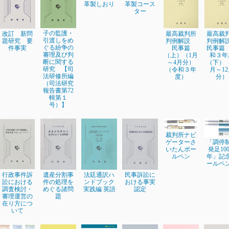
革製しおり
革製コース
ター
子の監護・
改訂 新問
最高裁判所
最高裁
引渡しをめ
題研究 要
判例解説
判例
ぐる紛争の
件事実
民事篇
民事篇
審理及び判
（上）（1月
和３年
断に関する
～4月分）
（下）
研究 【司
（令和３年
月～1
法研修所編
度）
分）
（司法研究
報告書第72
輯第１
号）】
裁判所ナビ
ゲーターさ
「調停
いたんボー
発足10
ルペン
年」記
ールペ
行政事件訴
遺産分割事
法廷通訳ハ
民事訴訟に
訟における
件の処理を
ンドブック
おける事実
調査検討・
めぐる諸問
実践編 英語
認定
審理運営の
題
在り方につ
いて