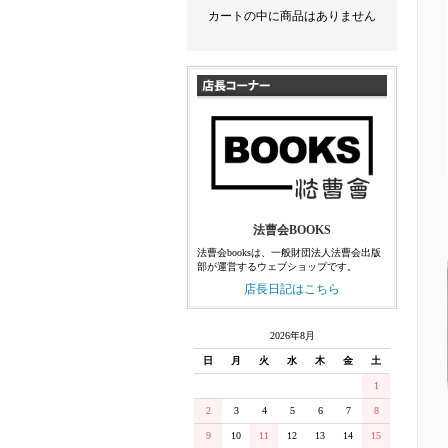
カートの中に商品はありません
法曹会BOOKS
法曹会booksは、一般財団法人法曹会出版
部が運営するウェブショップです。
店長日記はこちら
2026年8月
日
月
火
水
木
金
土
1
2
3
4
5
6
7
8
9
10
11
12
13
14
15