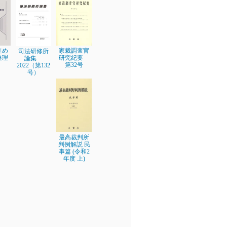
進め
家裁調査官
司法研修所
整理
研究紀要
論集
第32号
2022（第132
号）
最高裁判所
判例解説 民
事篇 (令和2
年度 上)