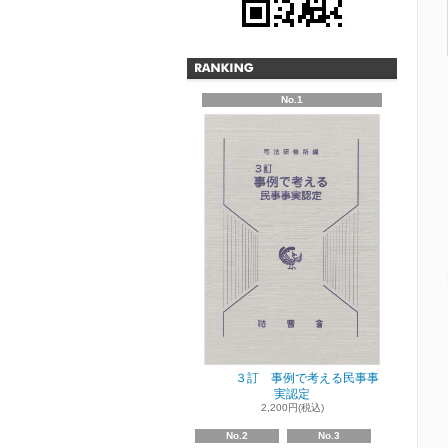
No.1
３訂 事例で考える民事事
実認定
2,200円(税込)
No.2
No.3