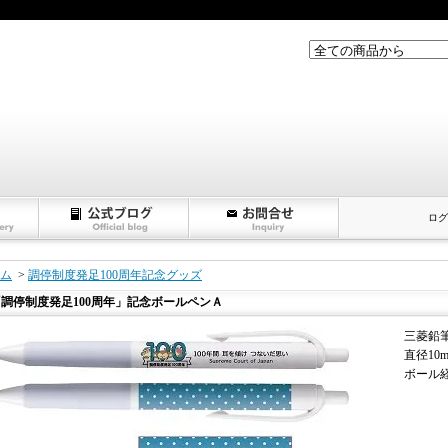
ログ
ム
>
調停制度発足100周年記念グッズ
「調停制度発足100周年」記念ボールペンＡ
三菱鉛
直径10m
ボール経