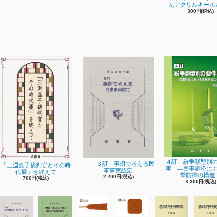
んアクリルキーホ
300円(税込)
４訂 紛争類型別
３訂 事例で考える民
「三淵嘉子裁判官とその時
実 ―民事訴訟に
事事実認定
代展」を終えて
撃防御の構造
2,200円(税込)
700円(税込)
3,300円(税込)