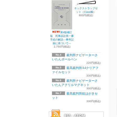
ネックストラップセ
ット（15mm幅）
800円(税込)
第4版補訂
版 民事訴訟第一審
手続の解説―事件記
録に基づいて―
2,750円(税込)
No.4
裁判所ナビゲーターさ
いたんボールペン
220円(税込)
No.5
最高裁判所A4クリアフ
ァイルセット
330円(税込)
No.6
裁判所ナビゲーターさ
いたんアクリルマグネット
300円(税込)
No.7
最高裁判所絵はがきセ
ット
330円(税込)