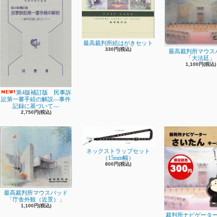
最高裁判所絵はがきセット
330円(税込)
最高裁判所マウス
「大法廷」
1,100円(税込)
第4版補訂版 民事訴
訟第一審手続の解説―事件
記録に基づいて―
2,750円(税込)
ネックストラップセット
（15mm幅）
800円(税込)
最高裁判所マウスパッド
「庁舎外観（近景）」
1,100円(税込)
裁判所ナビゲータ