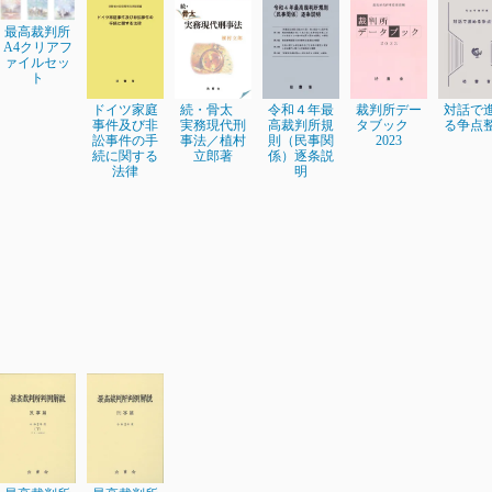
最高裁判所
A4クリアフ
ァイルセッ
ト
ドイツ家庭
令和４年最
対話で
続・骨太
裁判所デー
事件及び非
高裁判所規
る争点
実務現代刑
タブック
訟事件の手
則（民事関
事法／植村
2023
続に関する
係）逐条説
立郎著
法律
明