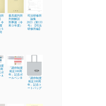
判所
最高裁判所
司法研修所
解説
判例解説
論集
 令
刑事篇（令
2023（第133
度
和３年度）
号）【司法
（５
研修所編】
2月
制度
「調停制度
0周
発足100周
念ボ
年」記念ボ
ンＡ
ールペンＢ
「調停制度
発足100周
年」記念ト
ートバッグ