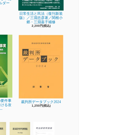
ルダー
日常生活と民法（復刊新装
版）／三淵忠彦著／関根小
郷・三淵嘉子補修
2,200円(税込)
の要件事
裁判所データブック2024
おける攻
1,250円(税込)
―